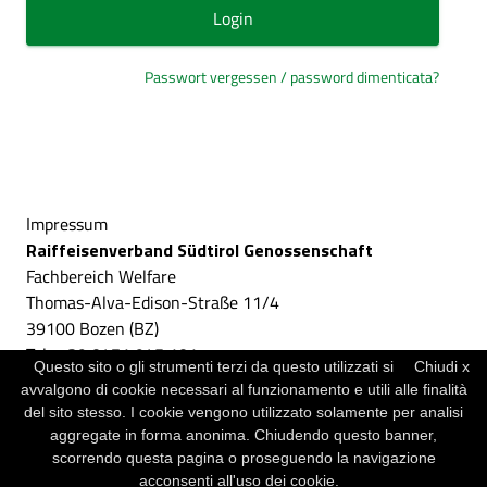
Login
Passwort vergessen / password dimenticata?
Impressum
Raiffeisenverband Südtirol Genossenschaft
Fachbereich Welfare
Thomas-Alva-Edison-Straße 11/4
39100 Bozen (BZ)
Tel.: +39 0471 945 101
Questo sito o gli strumenti terzi da questo utilizzati si
Chiudi x
Mail:
info@raiffeisenwelfare.it
avvalgono di cookie necessari al funzionamento e utili alle finalità
www:
https://www.raiffeisenverband.it/de/unsere-
del sito stesso. I cookie vengono utilizzato solamente per analisi
angebote/raiffeisen-welfare
aggregate in forma anonima. Chiudendo questo banner,
scorrendo questa pagina o proseguendo la navigazione
acconsenti all'uso dei cookie.